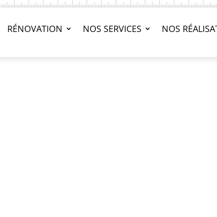
RÉNOVATION
NOS SERVICES
NOS RÉALISA
AVO RÉNOVATION
Réalisation d’un esca
verre acier rouillé po
Réalisation d’un escalier 
verre, avec première parti
palier en bois exotique s
Nos artisans menuisiers sont intervenus à ANGER