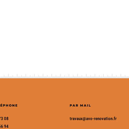
LÉPHONE
PAR MAIL
73 08
travaux
@avo-renovation
.fr
56 94