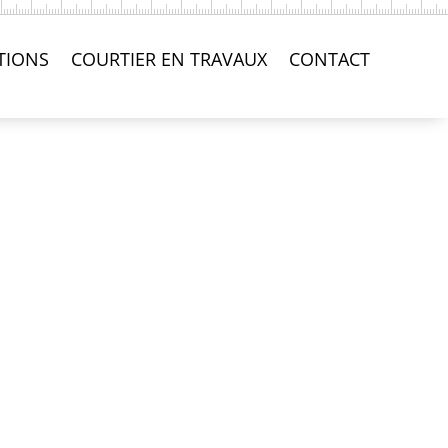
TIONS
COURTIER EN TRAVAUX
CONTACT
lier avec marche en
ur un gîte – Angers 49
acier rouillé marche en
e de l’escalier marche et
uper projet dans un gîte
S, afin de réaliser un escalier acier rouillé